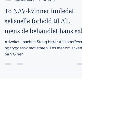
Centrum advokatkontor
28. sep. 2022
1 min lesing
To NAV-kvinner innledet
seksuelle forhold til Ali,
mens de behandlet hans sak.
Advokat Joachim Stang bistår Ali i straffesak
og trygdesak mot staten. Les mer om saken
på VG her.