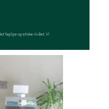
t faglige og etiske nivået. Vi