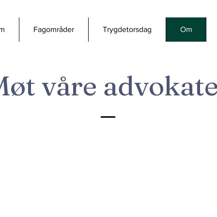
em
Fagområder
Trygdetorsdag
Om
øt våre advokate