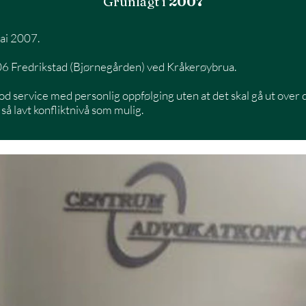
Grunlagt i
2007
ai 2007.
1606 Fredrikstad (Bjørnegården) ved Kråkerøybrua.
od service med personlig oppfølging uten at det skal gå ut over de
t så lavt konfliktnivå som mulig.